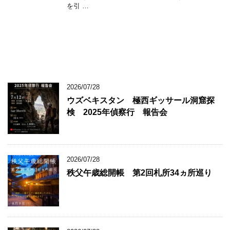
を引 …
2026/07/28
ウズベキスタン 極西ギッサール洞窟探
検 2025年偵察行 報告会
2026/07/28
秩父午歳総開帳 第2回札所34ヵ所巡り