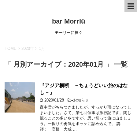
bar Morrlü
モーリーに捧ぐ
HOME
>
2020年
>
1月
「 月別アーカイブ：2020年01月 」 一覧
『アジア横断 －ちょうどいい旅のはな
し－』
2020/01/28
-
お知らせ
夜中雪がちらつきましたが、すっかり雨になってし
まいました。さて、第七回催事は旅行記です。閉じ
籠ることの多い冬ですが、思い切って旅に出ましょ
う。一握りの勇気をポッケに詰め込んで。 講
師： 髙橋 大成 …