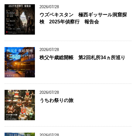
2026/07/28
ウズベキスタン 極西ギッサール洞窟探
検 2025年偵察行 報告会
2026/07/28
秩父午歳総開帳 第2回札所34ヵ所巡り
2026/07/28
うちわ祭りの旅
2026/07/28