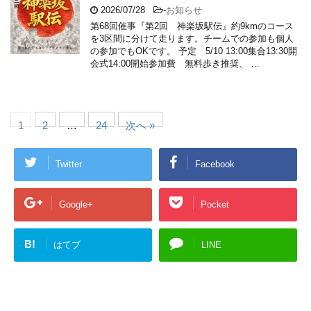
2026/07/28
-
お知らせ
第68回催事『第2回 神楽坂駅伝』約9kmのコース
を3区間に分けて走ります。チームでの参加も個人
の参加でもOKです。 予定 5/10 13:00集合13:30開
会式14:00開始参加費 無料歩き推奨、 …
1
2
…
24
次へ »
Twitter
Facebook
Google+
Pocket
B!
はてブ
LINE