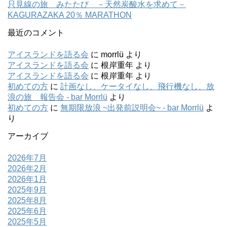
只見線の旅 みたたび －天然炭酸水を求めて－
KAGURAZAKA 20％ MARATHON
最近のコメント
アイスランドを語る会
に
morrlü
より
アイスランドを語る会
に
根岸重年
より
アイスランドを語る会
に
根岸重年
より
初めての方
に
計画なし、ケータイなし、飛行機なし、放
浪の旅 報告会 - bar Morrlü
より
初めての方
に
無期限放浪 ~出発前説明会~ - bar Morrlü
よ
り
アーカイブ
2026年7月
2026年2月
2026年1月
2025年9月
2025年8月
2025年6月
2025年5月