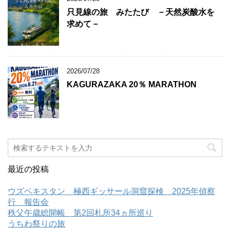
只見線の旅 みたたび －天然炭酸水を
求めて－
2026/07/28
KAGURAZAKA 20％ MARATHON
最近の投稿
ウズベキスタン 極西ギッサール洞窟探検 2025年偵察
行 報告会
秩父午歳総開帳 第2回札所34ヵ所巡り
うちわ祭りの旅