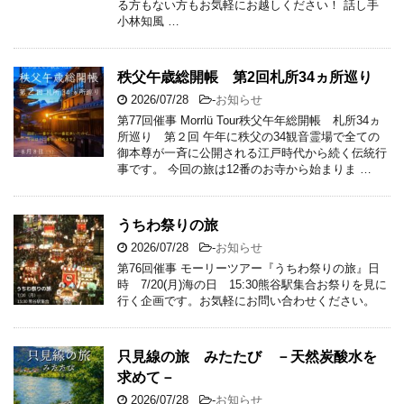
る方もない方もお気軽にお越しください！ 話し手
小林知風 …
秩父午歳総開帳 第2回札所34ヵ所巡り
2026/07/28
-
お知らせ
第77回催事 Morrlü Tour秩父午年総開帳 札所34ヵ
所巡り 第２回 午年に秩父の34観音霊場で全ての
御本尊が一斉に公開される江戸時代から続く伝統行
事です。 今回の旅は12番のお寺から始まりま …
うちわ祭りの旅
2026/07/28
-
お知らせ
第76回催事 モーリーツアー『うちわ祭りの旅』日
時 7/20(月)海の日 15:30熊谷駅集合お祭りを見に
行く企画です。お気軽にお問い合わせください。
只見線の旅 みたたび －天然炭酸水を
求めて－
2026/07/28
-
お知らせ