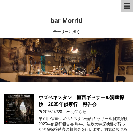
bar Morrlü
モーリーに捧ぐ
ウズベキスタン 極西ギッサール洞窟探
検 2025年偵察行 報告会
2026/07/28
-
お知らせ
第78回催事ウズベキスタン極西ギッサール洞窟探検
2025年偵察行報告会 昨年、法政大学探検部が行っ
た洞窟探検偵察の報告会を行います。洞窟に興味あ