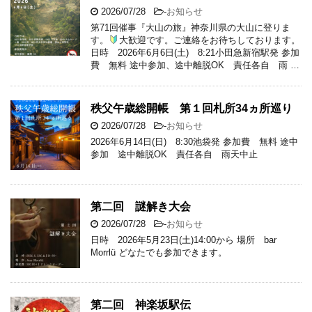
2026/07/28
-
お知らせ
第71回催事『大山の旅』神奈川県の大山に登りま
す。
大歓迎です。ご連絡をお待ちしております。
日時 2026年6月6日(土) 8:21小田急新宿駅発 参加
費 無料 途中参加、途中離脱OK 責任各自 雨 …
秩父午歳総開帳 第１回札所34ヵ所巡り
2026/07/28
-
お知らせ
2026年6月14日(日) 8:30池袋発 参加費 無料 途中
参加 途中離脱OK 責任各自 雨天中止
第二回 謎解き大会
2026/07/28
-
お知らせ
日時 2026年5月23日(土)14:00から 場所 bar
Morrlü どなたでも参加できます。
第二回 神楽坂駅伝