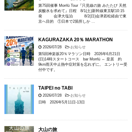
第75回催事 Morrlü Tour『只見線の旅 みたたび 天然
炭酸水を求めて』日程 8/1(土)新幹線東京駅10:15
発 会津大塩泊 8/2(日)会津若松経由で東
京へ目的 ①日本で2箇所しか …
KAGURAZAKA 20％ MARATHON
2026/07/28
-
お知らせ
第5回神楽坂20％マラソン日時 2026年6月21日
(日)14時スタートコース bar Morrlü ⇔ 皇居 約
9km雨天中止熱中症対策を忘れずに。 エントリー受
付中です。
TAIPEI no TABI
2026/07/28
-
お知らせ
日時 2026年5月11日-13日
大山の旅