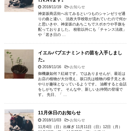
2018/11/19
-
お知らせ
神楽坂商店街へ出てみるといつものシャンゼリゼ通
りの曲と違い、 法政大学校歌が流れていたので何か
と思いきや、神楽坂のあちこちでスポホウや手旗を
配っておりました。 校歌以外にも「チャンス法政」
や「若き日の …
イエルバブエナミントの苗を入手しまし
た。
2018/11/16
-
お知らせ
御機嫌如何？紅緒です。ではありませんが、最近は
お店の植物が大分増え、坂口氏は植物の様子見と水
やりが趣味となっているようです。 油断すると会話
をしがちです。 そんな中、新しいお仲間の登場で
す。 先日、「 …
11月休日のお知らせ
2018/11/03
-
お知らせ
11月4日（日）出稼ぎ 11月11日（日）12日（月）