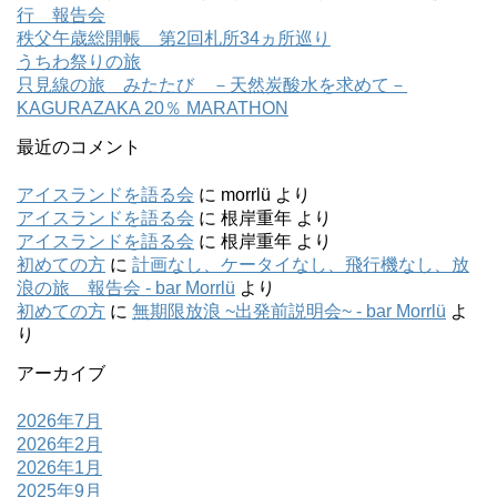
行 報告会
秩父午歳総開帳 第2回札所34ヵ所巡り
うちわ祭りの旅
只見線の旅 みたたび －天然炭酸水を求めて－
KAGURAZAKA 20％ MARATHON
最近のコメント
アイスランドを語る会
に
morrlü
より
アイスランドを語る会
に
根岸重年
より
アイスランドを語る会
に
根岸重年
より
初めての方
に
計画なし、ケータイなし、飛行機なし、放
浪の旅 報告会 - bar Morrlü
より
初めての方
に
無期限放浪 ~出発前説明会~ - bar Morrlü
よ
り
アーカイブ
2026年7月
2026年2月
2026年1月
2025年9月