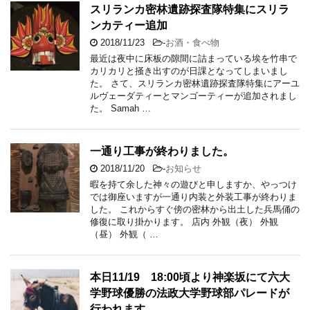
スリランカ密林遺跡探査隊特集にスリラ
ンカティー追加
2018/11/23
-
お酒・食べ物
最近は夜中に床板の隙間に詰まっている埃を竹串で
カリカリと掻き出すのが日課となってしまいまし
た。 さて、スリランカ密林遺跡探査隊特集にアーユ
ルヴェーダティーとマンゴーティーが追加されまし
た。 Samah …
一通り工事が終わりました。
2018/11/20
-
お知らせ
暇を持て余した神々の遊びと申しますか、やっつけ
では御座いますが一通り内装と外装工事が終わりま
した。 これからすぐ傍の密林から出土した兵馬俑の
修復に取り掛かります。 店内 外観（夜） 外観
（昼） 外観（ …
本日11/19 18:00頃より神楽坂にて六大
学野球優勝の法政大学野球部パレードが
行われます。