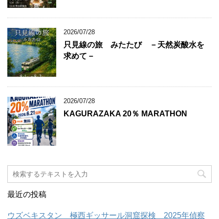
2026/07/28
只見線の旅 みたたび －天然炭酸水を
求めて－
2026/07/28
KAGURAZAKA 20％ MARATHON
最近の投稿
ウズベキスタン 極西ギッサール洞窟探検 2025年偵察