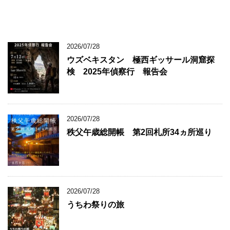
2026/07/28
ウズベキスタン 極西ギッサール洞窟探
検 2025年偵察行 報告会
2026/07/28
秩父午歳総開帳 第2回札所34ヵ所巡り
2026/07/28
うちわ祭りの旅