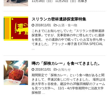
11月18日（日） 11月25日（日）出稼ぎ
スリランカ密林遺跡探査隊特集
2018/11/01
-
お酒・食べ物
これまでにお知らせしていた『スリランカ密林遺跡
探査隊』ですが、見事密林の中に埋もれていた遺跡
を発見。 その遺跡の中で眠っていたお宝を持ち帰っ
て来ました。 アラック＝椰子酒 EXTRA SPECIAL
…
噂の「探検カレー」を食べてきました。
2018/11/01
-
お知らせ
期間限定で「探検カレー」という食べ物があると聞
きまして、早速試食しに行ってきました。 場所は法
政大学市ヶ谷校舎。建設中のJR飯田橋駅のフォーム
を見つつ大学へ。 11/1－4の学祭期間中に法政大学
探検部 …