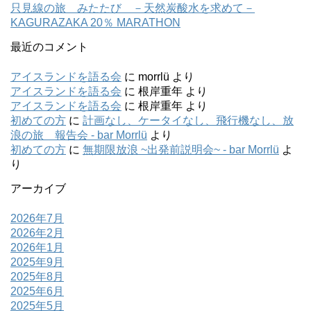
只見線の旅 みたたび －天然炭酸水を求めて－
KAGURAZAKA 20％ MARATHON
最近のコメント
アイスランドを語る会
に
morrlü
より
アイスランドを語る会
に
根岸重年
より
アイスランドを語る会
に
根岸重年
より
初めての方
に
計画なし、ケータイなし、飛行機なし、放
浪の旅 報告会 - bar Morrlü
より
初めての方
に
無期限放浪 ~出発前説明会~ - bar Morrlü
よ
り
アーカイブ
2026年7月
2026年2月
2026年1月
2025年9月
2025年8月
2025年6月
2025年5月