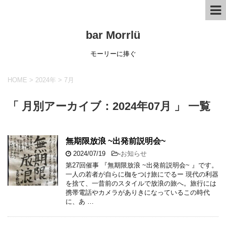
bar Morrlü
モーリーに捧ぐ
HOME
>
2024年
>
7月
「 月別アーカイブ：2024年07月 」 一覧
無期限放浪 ~出発前説明会~
2024/07/19
-
お知らせ
第27回催事 『無期限放浪 ~出発前説明会~ 』です。
一人の若者が自らに枷をつけ旅にでるー 現代の利器
を捨て、一昔前のスタイルで放浪の旅へ。旅行には
携帯電話やカメラがありきになっているこの時代
に、あ …