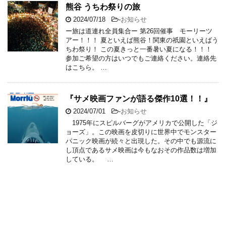
熊谷 うちわ祭りの旅
2024/07/18
-
お知らせ
ー旅は道連れ全員集合ー 第26回催事 モーリーツ
アー！！！ 夏といえば熊谷！関東の祇園といえばう
ちわ祭り！ この夏きっと一番暑い夏になる！！！
参加ご希望の方はいつでもご連絡ください。連絡先
はこちら。 …
『サメ映画ファンが語る傑作10選！！』
2024/07/01
-
お知らせ
1975年にスピルバーグがアメリカで公開した「ジ
ョーズ」。この映画を皮切りに世界中でモンスター
パニック映画が続々と出現した。その中でも源流に
し頂点であるサメ映画は今もなおその作品数は増加
している。 …