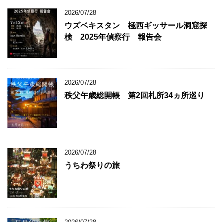
2026/07/28
ウズベキスタン 極西ギッサール洞窟探
検 2025年偵察行 報告会
2026/07/28
秩父午歳総開帳 第2回札所34ヵ所巡り
2026/07/28
うちわ祭りの旅