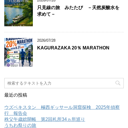
2026/07/28
只見線の旅 みたたび －天然炭酸水を
求めて－
2026/07/28
KAGURAZAKA 20％ MARATHON
最近の投稿
ウズベキスタン 極西ギッサール洞窟探検 2025年偵察
行 報告会
秩父午歳総開帳 第2回札所34ヵ所巡り
うちわ祭りの旅