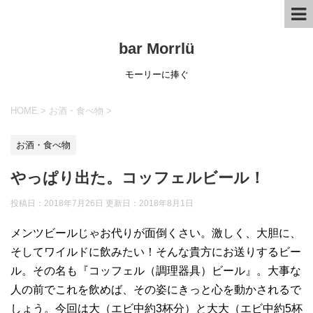
bar Morrlü
モーリーに捧ぐ
HOME
>
お酒・食べ物
>
お酒・食べ物
やっぱり出た。コッフェルビール！
投稿日：2018年7月26日 更新日：
2018年8月1日
メンツビールじゃお代りが面倒くさい。激しく、大胆に、
そしてワイルドに飲みたい！そんな貴方にお送りするビー
ル。その名も『コッフェル（調理器具）ビール』。大事な
人の前でこれを飲めば、その姿にきっと心を動かされるで
しょう。今回は大（エビ中約3杯分）と大大（エビ中約5杯