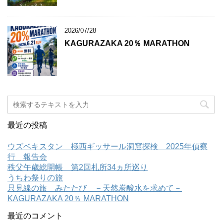
2026/07/28
KAGURAZAKA 20％ MARATHON
最近の投稿
ウズベキスタン 極西ギッサール洞窟探検 2025年偵察
行 報告会
秩父午歳総開帳 第2回札所34ヵ所巡り
うちわ祭りの旅
只見線の旅 みたたび －天然炭酸水を求めて－
KAGURAZAKA 20％ MARATHON
最近のコメント