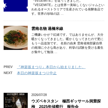
『VEGEMITE』を送ってきました。
『VEGEMITE』とは世界一美味しくないジャムとい
われるオーストラリアで生産されている発酵食品で
す。世界の珍味の話 …
雲南名物 過橋米線
ご機嫌いかが？紅緒です。ではありませんが、大分
暖かくなってきました。暖かくなってきたので更に
もう一品追加です。 名前の由来 雲南省南部蒙自県
の南湖に小さな島があり、科挙の試験を受ける書生
が集中して勉強 …
PREV
『神楽坂まつり』本日から始まりました。
NEXT
本日の神楽坂まつり中止
2026/07/28
ウズベキスタン 極西ギッサール洞窟探
検 2025年偵察行 報告会