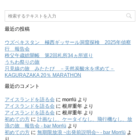
最近の投稿
ウズベキスタン 極西ギッサール洞窟探検 2025年偵察
行 報告会
秩父午歳総開帳 第2回札所34ヵ所巡り
うちわ祭りの旅
只見線の旅 みたたび －天然炭酸水を求めて－
KAGURAZAKA 20％ MARATHON
最近のコメント
アイスランドを語る会
に
morrlü
より
アイスランドを語る会
に
根岸重年
より
アイスランドを語る会
に
根岸重年
より
初めての方
に
計画なし、ケータイなし、飛行機なし、放
浪の旅 報告会 - bar Morrlü
より
初めての方
に
無期限放浪 ~出発前説明会~ - bar Morrlü
よ
り