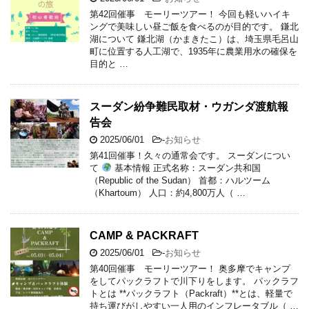
第42回催事 モーリーツアー！ 今回も軽いハイキ
ングで美味しい昼ご飯を食べるのが目的です。 鎌北
湖について 鎌北湖（かまきたこ）は、埼玉県毛呂山
町に位置する人工湖で、1935年に農業用水の確保を
目的と …
スーダン紛争難民取材・ウガンダ渡航報
告会
2025/06/01
-
お知らせ
第41回催事！久々の通常会です。 スーダンについ
て
基本情報 正式名称：スーダン共和国
（Republic of the Sudan） 首都：ハルツーム
（Khartoum） 人口：約4,800万人（ …
CAMP & PACKRAFT
2025/06/01
-
お知らせ
第40回催事 モーリーツアー！ 奥多摩でキャンプ
をしてパックラフトで川下りをします。 パックラフ
トとは **パックラフト（Packraft）**とは、軽量で
持ち運びがしやすい一人用のインフレータブル（ …