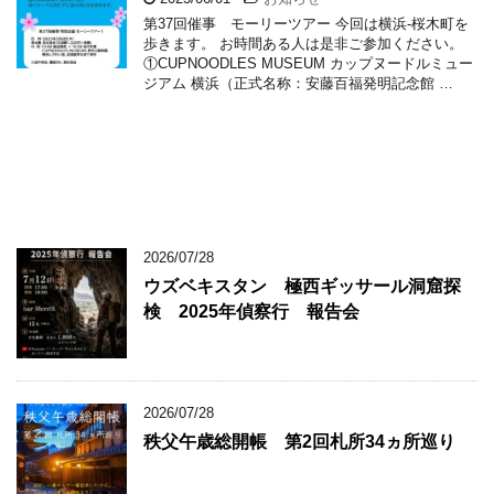
第37回催事 モーリーツアー 今回は横浜-桜木町を
歩きます。 お時間ある人は是非ご参加ください。
①CUPNOODLES MUSEUM カップヌードルミュー
ジアム 横浜（正式名称：安藤百福発明記念館 …
2026/07/28
ウズベキスタン 極西ギッサール洞窟探
検 2025年偵察行 報告会
2026/07/28
秩父午歳総開帳 第2回札所34ヵ所巡り