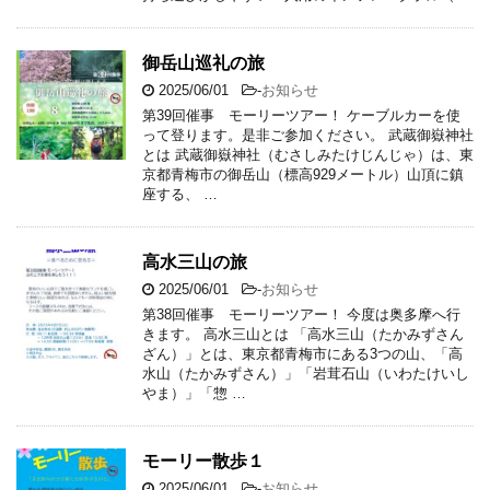
御岳山巡礼の旅
2025/06/01
-
お知らせ
第39回催事 モーリーツアー！ ケーブルカーを使
って登ります。是非ご参加ください。 武蔵御嶽神社
とは 武蔵御嶽神社（むさしみたけじんじゃ）は、東
京都青梅市の御岳山（標高929メートル）山頂に鎮
座する、 …
高水三山の旅
2025/06/01
-
お知らせ
第38回催事 モーリーツアー！ 今度は奥多摩へ行
きます。 高水三山とは 「高水三山（たかみずさん
ざん）」とは、東京都青梅市にある3つの山、「高
水山（たかみずさん）」「岩茸石山（いわたけいし
やま）」「惣 …
モーリー散歩１
2025/06/01
-
お知らせ