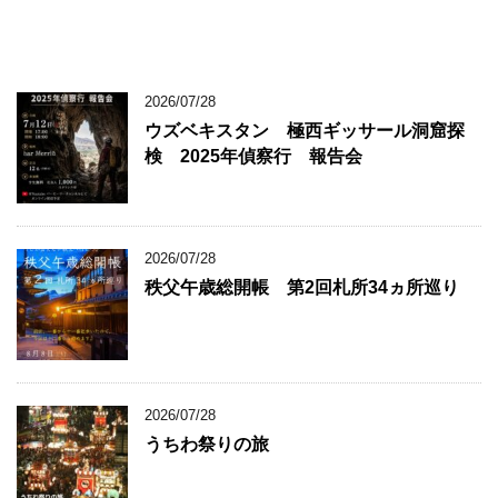
2026/07/28
ウズベキスタン 極西ギッサール洞窟探
検 2025年偵察行 報告会
2026/07/28
秩父午歳総開帳 第2回札所34ヵ所巡り
2026/07/28
うちわ祭りの旅