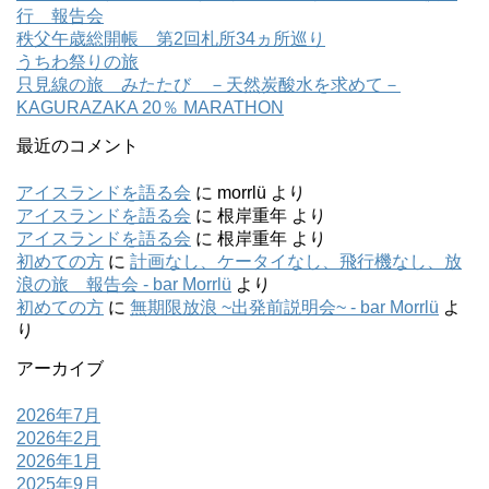
行 報告会
秩父午歳総開帳 第2回札所34ヵ所巡り
うちわ祭りの旅
只見線の旅 みたたび －天然炭酸水を求めて－
KAGURAZAKA 20％ MARATHON
最近のコメント
アイスランドを語る会
に
morrlü
より
アイスランドを語る会
に
根岸重年
より
アイスランドを語る会
に
根岸重年
より
初めての方
に
計画なし、ケータイなし、飛行機なし、放
浪の旅 報告会 - bar Morrlü
より
初めての方
に
無期限放浪 ~出発前説明会~ - bar Morrlü
よ
り
アーカイブ
2026年7月
2026年2月
2026年1月
2025年9月