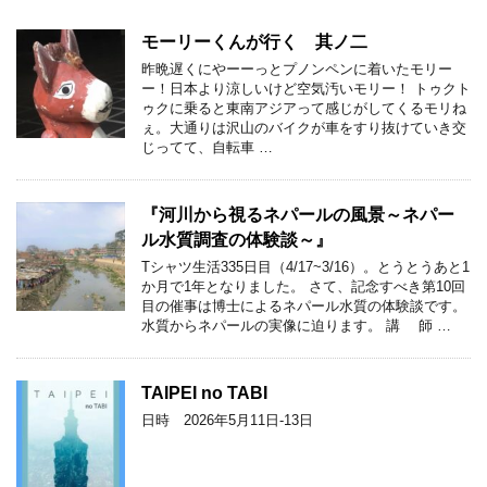
モーリーくんが行く 其ノ二
昨晩遅くにやーーっとプノンペンに着いたモリー
ー！日本より涼しいけど空気汚いモリー！ トゥクト
ゥクに乗ると東南アジアって感じがしてくるモリね
ぇ。大通りは沢山のバイクが車をすり抜けていき交
じってて、自転車 …
『河川から視るネパールの風景～ネパー
ル水質調査の体験談～』
Tシャツ生活335日目（4/17~3/16）。とうとうあと1
か月で1年となりました。 さて、記念すべき第10回
目の催事は博士によるネパール水質の体験談です。
水質からネパールの実像に迫ります。 講 師 …
TAIPEI no TABI
日時 2026年5月11日-13日