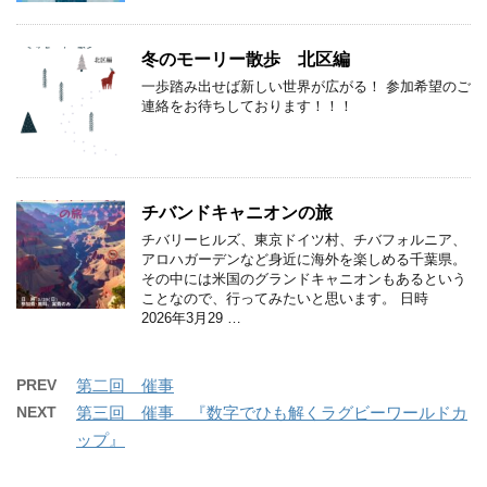
冬のモーリー散歩 北区編
一歩踏み出せば新しい世界が広がる！ 参加希望のご
連絡をお待ちしております！！！
チバンドキャニオンの旅
チバリーヒルズ、東京ドイツ村、チバフォルニア、
アロハガーデンなど身近に海外を楽しめる千葉県。
その中には米国のグランドキャニオンもあるという
ことなので、行ってみたいと思います。 日時
2026年3月29 …
PREV
第二回 催事
NEXT
第三回 催事 『数字でひも解くラグビーワールドカ
ップ』