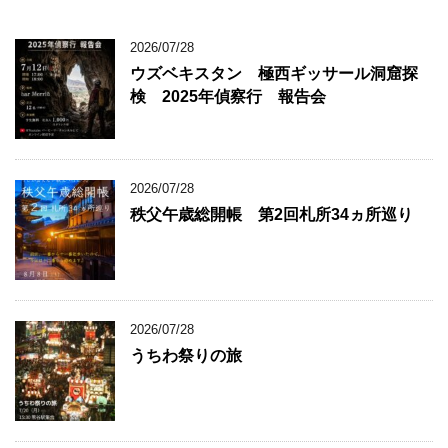
2026/07/28
ウズベキスタン 極西ギッサール洞窟探
検 2025年偵察行 報告会
2026/07/28
秩父午歳総開帳 第2回札所34ヵ所巡り
2026/07/28
うちわ祭りの旅