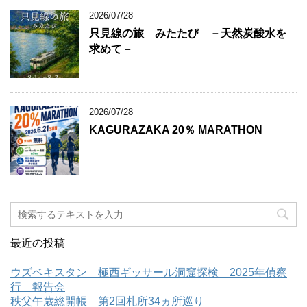
2026/07/28
只見線の旅 みたたび －天然炭酸水を
求めて－
2026/07/28
KAGURAZAKA 20％ MARATHON
最近の投稿
ウズベキスタン 極西ギッサール洞窟探検 2025年偵察
行 報告会
秩父午歳総開帳 第2回札所34ヵ所巡り