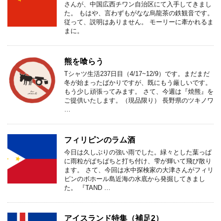
さんが、中国広西チワン自治区にて入手してきまし
た。 もはや、言わずもがなな烏龍茶の鉄観音です。
従って、説明はありません。 モーリーに牽かれるま
まに。
熊を喰らう
Tシャツ生活237日目（4/17~12/9）です。まだまだ
冬が始まったばかりですが、既にもう厳しいです。
もう少し頑張ってみます。 さて、今週は『焼熊』を
ご提供いたします。（現品限り） 長野県のツキノワ
…
フィリピンのラム酒
今日は久しぶりの強い雨でした。緑々とした葉っぱ
に雨粒がぱちぱちと打ち付け、雫が輝いて飛び散り
ます。 さて、今回は水中探検家の大津さんがフィリ
ピンのボホール島近海の水底から発掘してきまし
た。 『TAND …
アイスランド特集（補足2）