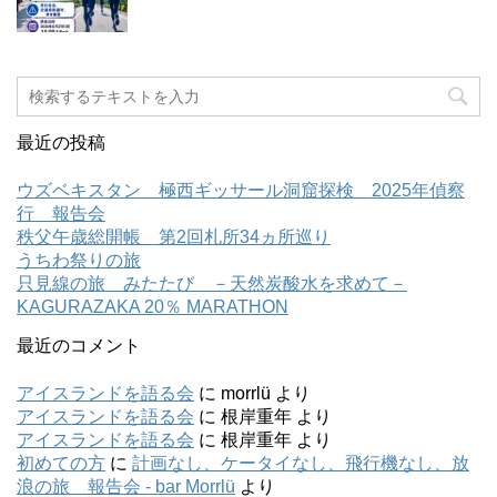
最近の投稿
ウズベキスタン 極西ギッサール洞窟探検 2025年偵察
行 報告会
秩父午歳総開帳 第2回札所34ヵ所巡り
うちわ祭りの旅
只見線の旅 みたたび －天然炭酸水を求めて－
KAGURAZAKA 20％ MARATHON
最近のコメント
アイスランドを語る会
に
morrlü
より
アイスランドを語る会
に
根岸重年
より
アイスランドを語る会
に
根岸重年
より
初めての方
に
計画なし、ケータイなし、飛行機なし、放
浪の旅 報告会 - bar Morrlü
より