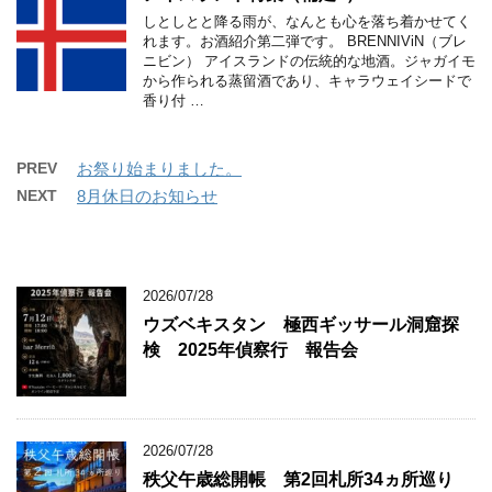
しとしとと降る雨が、なんとも心を落ち着かせてく
れます。お酒紹介第二弾です。 BRENNIViN（ブレ
ニビン） アイスランドの伝統的な地酒。ジャガイモ
から作られる蒸留酒であり、キャラウェイシードで
香り付 …
PREV
お祭り始まりました。
NEXT
8月休日のお知らせ
2026/07/28
ウズベキスタン 極西ギッサール洞窟探
検 2025年偵察行 報告会
2026/07/28
秩父午歳総開帳 第2回札所34ヵ所巡り