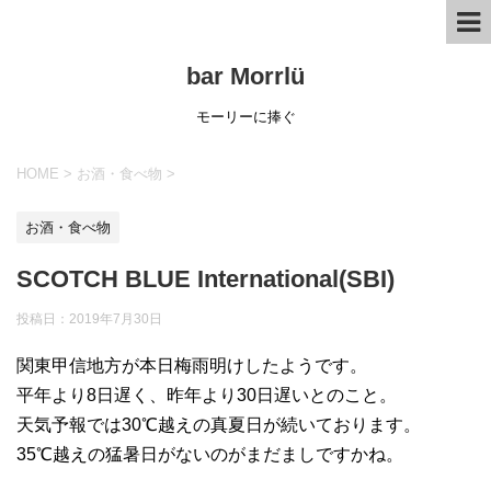
bar Morrlü
モーリーに捧ぐ
HOME
>
お酒・食べ物
>
お酒・食べ物
SCOTCH BLUE International(SBI)
投稿日：
2019年7月30日
関東甲信地方が本日梅雨明けしたようです。
平年より8日遅く、昨年より30日遅いとのこと。
天気予報では30℃越えの真夏日が続いております。
35℃越えの猛暑日がないのがまだましですかね。