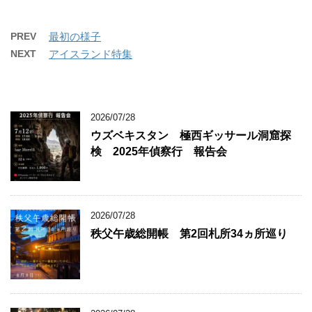
PREV
最初の様子
NEXT
アイスランド特集
2026/07/28
ウズベキスタン 極西ギッサール洞窟探
検 2025年偵察行 報告会
2026/07/28
秩父午歳総開帳 第2回札所34ヵ所巡り