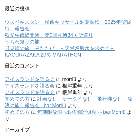
最近の投稿
ウズベキスタン 極西ギッサール洞窟探検 2025年偵察
行 報告会
秩父午歳総開帳 第2回札所34ヵ所巡り
うちわ祭りの旅
只見線の旅 みたたび －天然炭酸水を求めて－
KAGURAZAKA 20％ MARATHON
最近のコメント
アイスランドを語る会
に
morrlü
より
アイスランドを語る会
に
根岸重年
より
アイスランドを語る会
に
根岸重年
より
初めての方
に
計画なし、ケータイなし、飛行機なし、放
浪の旅 報告会 - bar Morrlü
より
初めての方
に
無期限放浪 ~出発前説明会~ - bar Morrlü
よ
り
アーカイブ