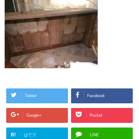
Twitter
Facebook
Google+
Pocket
B!
はてブ
LINE