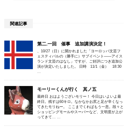
関連記事
第二.一回 催事 追加講演決定！
、10/27（日）に開かれました「ヨーロッパ文芸フ
ェスティバルの（勝手に）サブイベント――‏アイス
ランド文芸のはなし」ですが、ご好評につき追加公
演が決定いたしました。 日時 11/1（金） 18:30
…
モーリーくんが行く 其ノ五
最終日 おはようございモリー！ 今日はいよいよ最
終日。残すは60キロ。なかなかお尻と足が辛くなっ
てきたモリねー。 ここまでくればもう一息。段々と
ショッピングモールやスーパーなど、文明度が上が
ってきて… …