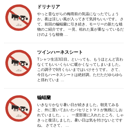
ドリナリア
やっと昔ながらの梅雨前の気温になったでしょう
か。夜は涼しい風が入ってきて気持ちいいです。 さ
て、前回の蝙蝠蘭に引き続き、モーリーの新たな植
物のご紹介です。 一見、枯れた葉が重なっているだ
けのような植物 …
ツインハーネスシート
Tシャツ生活3日目。といっても、もうほとんど言わ
なくてもいいくらいに暖かくなってしまいました。
この調子で9月くらいまではいけそうです。 さて、
今日もハーネスシートは絶好調。ただただゆらゆら
と揺れていま …
蝙蝠蘭
いきなりかなり暑い日が続きました。朝見てみる
と、外に置いておいたパセリとトマトが無残にしお
れていました。。。 一度部屋に入れたところ、しゃ
きっと復活しました。暑い日は気を付けないとです
ね。 さてさて、 …