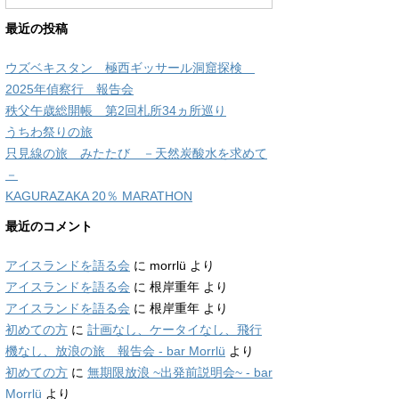
最近の投稿
ウズベキスタン 極西ギッサール洞窟探検
2025年偵察行 報告会
秩父午歳総開帳 第2回札所34ヵ所巡り
うちわ祭りの旅
只見線の旅 みたたび －天然炭酸水を求めて
－
KAGURAZAKA 20％ MARATHON
最近のコメント
アイスランドを語る会
に
morrlü
より
アイスランドを語る会
に
根岸重年
より
アイスランドを語る会
に
根岸重年
より
初めての方
に
計画なし、ケータイなし、飛行
機なし、放浪の旅 報告会 - bar Morrlü
より
初めての方
に
無期限放浪 ~出発前説明会~ - bar
Morrlü
より