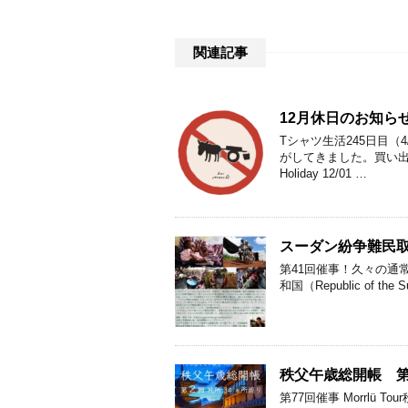
関連記事
12月休日のお知ら
Tシャツ生活245日目（
がしてきました。買い
Holiday 12/01 …
スーダン紛争難民
第41回催事！久々の通
和国（Republic of t
秩父午歳総開帳 第
第77回催事 Morrlü