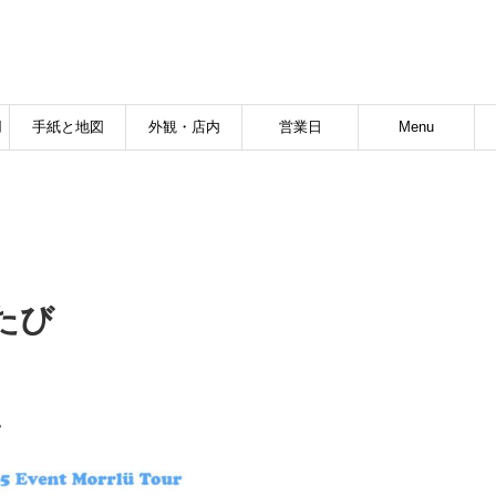
用
手紙と地図
外観・店内
営業日
Menu
たび
。