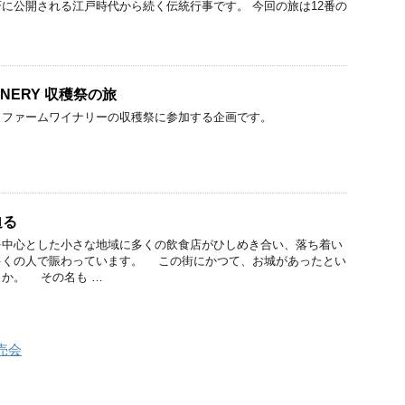
に公開される江戸時代から続く伝統行事です。 今回の旅は12番の
WINERY 収穫祭の旅
コファームワイナリーの収穫祭に参加する企画です。
迫る
中心とした小さな地域に多くの飲食店がひしめき合い、落ち着い
多くの人で賑わっています。 この街にかつて、お城があったとい
か。 その名も …
売会