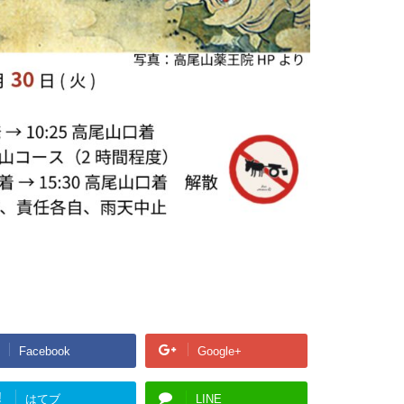
Facebook
Google+
!
はてブ
LINE