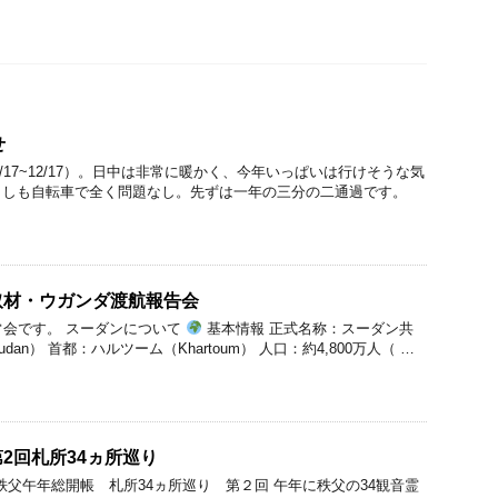
せ
4/17~12/17）。日中は非常に暖かく、今年いっぱいは行けそうな気
出しも自転車で全く問題なし。先ずは一年の三分の二通過です。
取材・ウガンダ渡航報告会
常会です。 スーダンについて
基本情報 正式名称：スーダン共
he Sudan） 首都：ハルツーム（Khartoum） 人口：約4,800万人（ …
2回札所34ヵ所巡り
 Tour秩父午年総開帳 札所34ヵ所巡り 第２回 午年に秩父の34観音霊