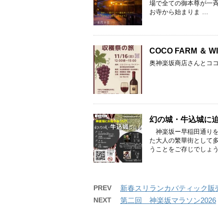
場で全ての御本尊が一斉
お寺から始まりま …
COCO FARM ＆ 
奥神楽坂商店さんとコ
幻の城・牛込城に
神楽坂ー早稲田通りを
た大人の繁華街として
うことをご存じでしょう
PREV
新春スリランカバティック販
NEXT
第二回 神楽坂マラソン2026