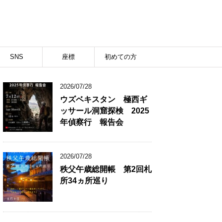
SNS
座標
初めての方
2026/07/28
ウズベキスタン 極西ギ
ッサール洞窟探検 2025
年偵察行 報告会
2026/07/28
秩父午歳総開帳 第2回札
所34ヵ所巡り