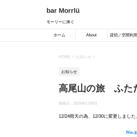
bar Morrlü
モーリーに捧ぐ
ホーム
About
貸切／空間利
HOME
>
お知らせ
>
お知らせ
高尾山の旅 ふた
投稿日：
2026年1月8日
12/24雨天の為、12/30に変更しました