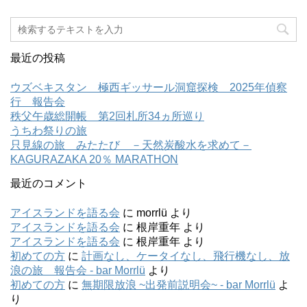
最近の投稿
ウズベキスタン 極西ギッサール洞窟探検 2025年偵察
行 報告会
秩父午歳総開帳 第2回札所34ヵ所巡り
うちわ祭りの旅
只見線の旅 みたたび －天然炭酸水を求めて－
KAGURAZAKA 20％ MARATHON
最近のコメント
アイスランドを語る会
に
morrlü
より
アイスランドを語る会
に
根岸重年
より
アイスランドを語る会
に
根岸重年
より
初めての方
に
計画なし、ケータイなし、飛行機なし、放
浪の旅 報告会 - bar Morrlü
より
初めての方
に
無期限放浪 ~出発前説明会~ - bar Morrlü
よ
り