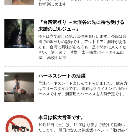
わず 楽しめます
『台湾沢登り ～大渓谷の先に待ち受ける
未踏のゴルジュ～』
今月は立て続けに第八回催事を行います。今回は台
湾での沢登りの記録です。アウトドアに興味がある
方も、台湾に興味がある方も、是非聞きに来てくだ
さい。 講 師： 片野 太一職業パートタイム山
屋。 高校山岳部 …
ハーネスシートの活躍
早速ハーネスシート楽しんでもらいました。 飲み方
はフリースタイルです。 現在はクライミング用のハ
ーネスですが、洞窟用のハーネスも入荷予定です。
本日は拡大営業です。
10月12日（土）は、12:00より夜まで続けて営業い
たします。 明日はなんと神楽坂イベント『化け猫パ