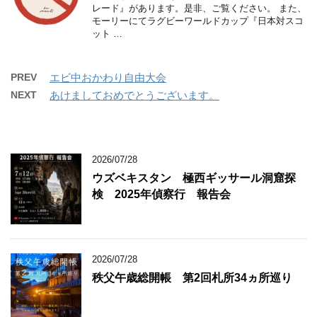
レード』があります。是非、ご覧ください。 また、
モーリーにてラグビーワールドカップ『日本対スコ
ット …
PREV
エビ中おかわり自由大会
NEXT
あけましておめでとうございます。
2026/07/28
ウズベキスタン 極西ギッサール洞窟探
検 2025年偵察行 報告会
2026/07/28
秩父午歳総開帳 第2回札所34ヵ所巡り