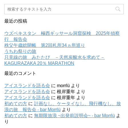
最近の投稿
ウズベキスタン 極西ギッサール洞窟探検 2025年偵察
行 報告会
秩父午歳総開帳 第2回札所34ヵ所巡り
うちわ祭りの旅
只見線の旅 みたたび －天然炭酸水を求めて－
KAGURAZAKA 20％ MARATHON
最近のコメント
アイスランドを語る会
に
morrlü
より
アイスランドを語る会
に
根岸重年
より
アイスランドを語る会
に
根岸重年
より
初めての方
に
計画なし、ケータイなし、飛行機なし、放
浪の旅 報告会 - bar Morrlü
より
初めての方
に
無期限放浪 ~出発前説明会~ - bar Morrlü
よ
り