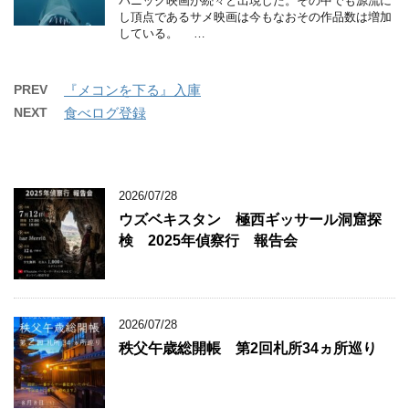
パニック映画が続々と出現した。その中でも源流に
し頂点であるサメ映画は今もなおその作品数は増加
している。 …
PREV
『メコンを下る』入庫
NEXT
食べログ登録
2026/07/28
ウズベキスタン 極西ギッサール洞窟探
検 2025年偵察行 報告会
2026/07/28
秩父午歳総開帳 第2回札所34ヵ所巡り