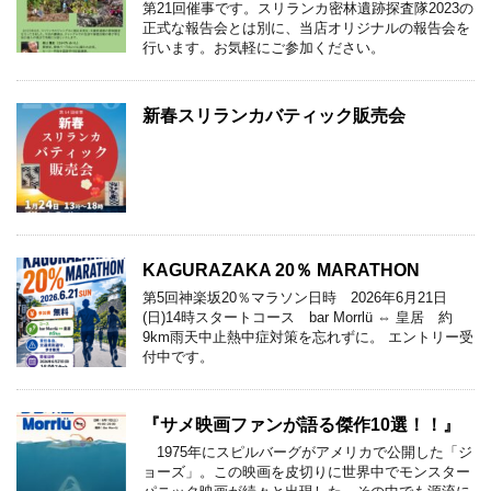
第21回催事です。スリランカ密林遺跡探査隊2023の
正式な報告会とは別に、当店オリジナルの報告会を
行います。お気軽にご参加ください。
新春スリランカバティック販売会
KAGURAZAKA 20％ MARATHON
第5回神楽坂20％マラソン日時 2026年6月21日
(日)14時スタートコース bar Morrlü ⇔ 皇居 約
9km雨天中止熱中症対策を忘れずに。 エントリー受
付中です。
『サメ映画ファンが語る傑作10選！！』
1975年にスピルバーグがアメリカで公開した「ジ
ョーズ」。この映画を皮切りに世界中でモンスター