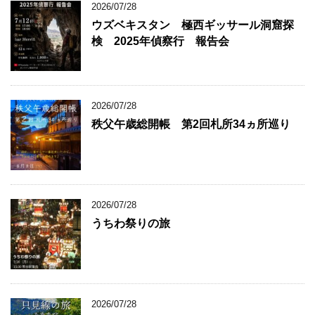
2026/07/28
ウズベキスタン 極西ギッサール洞窟探
検 2025年偵察行 報告会
2026/07/28
秩父午歳総開帳 第2回札所34ヵ所巡り
2026/07/28
うちわ祭りの旅
2026/07/28