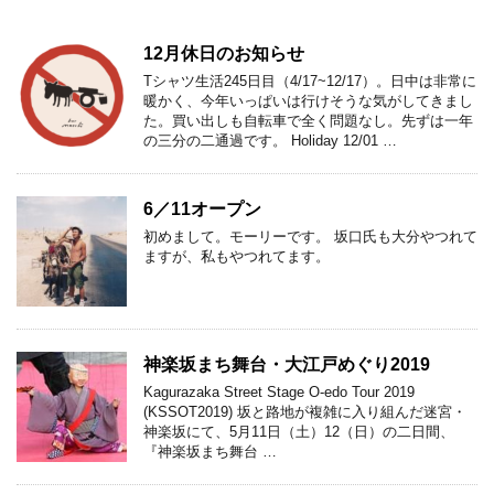
12月休日のお知らせ
Tシャツ生活245日目（4/17~12/17）。日中は非常に
暖かく、今年いっぱいは行けそうな気がしてきまし
た。買い出しも自転車で全く問題なし。先ずは一年
の三分の二通過です。 Holiday 12/01 …
6／11オープン
初めまして。モーリーです。 坂口氏も大分やつれて
ますが、私もやつれてます。
神楽坂まち舞台・大江戸めぐり2019
Kagurazaka Street Stage O-edo Tour 2019
(KSSOT2019) 坂と路地が複雑に入り組んだ迷宮・
神楽坂にて、5月11日（土）12（日）の二日間、
『神楽坂まち舞台 …