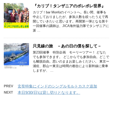
『カリブ！タンザニアのポレポレ世界』
カリブ！bar Morrlüのイベントへ。長い間、催事を
中止しておりましたが、参加人数を絞ったうえで再
開していきたいと思います。再開第一弾となる第十
一回催事の講師は、JICA海外協力隊でタンザニアに
派 …
只見線の旅 －あの日の僕を探して－
第23回催事 特別企画 モーリーツアー！ どなた
でも参加できます。 どこからでも参加自由。どこで
も離脱自由。思いのままお楽しみください。 東京ー
浦佐、郡山ー東京は時間の都合により新幹線に乗車
しますが、 …
PREV
玄奘特集にインドのシングルモルトカスク追加
NEXT
本日9/30(日)は貸し切りとなります。