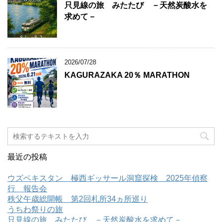
只見線の旅 みたたび －天然炭酸水を
求めて－
2026/07/28
KAGURAZAKA 20％ MARATHON
最近の投稿
ウズベキスタン 極西ギッサール洞窟探検 2025年偵察
行 報告会
秩父午歳総開帳 第2回札所34ヵ所巡り
うちわ祭りの旅
只見線の旅 みたたび －天然炭酸水を求めて－