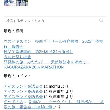
最近の投稿
ウズベキスタン 極西ギッサール洞窟探検 2025年偵察
行 報告会
秩父午歳総開帳 第2回札所34ヵ所巡り
うちわ祭りの旅
只見線の旅 みたたび －天然炭酸水を求めて－
KAGURAZAKA 20％ MARATHON
最近のコメント
アイスランドを語る会
に
morrlü
より
アイスランドを語る会
に
根岸重年
より
アイスランドを語る会
に
根岸重年
より
初めての方
に
計画なし、ケータイなし、飛行機なし、放
浪の旅 報告会 - bar Morrlü
より