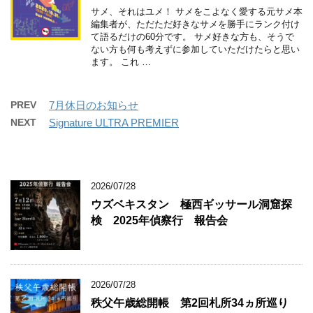
サメ、それはユメ！ サメをこよなく愛する元サメ本
編集者が、ただただ好きなサメを勝手にランク付け
て語るだけの60分です。 サメ好きな方も、そうで
ない方も何も考えずに参加していただけたらと思い
ます。 これ …
PREV
7月休日のお知らせ
NEXT
Signature ULTRA PREMIER
2026/07/28
ウズベキスタン 極西ギッサール洞窟探
検 2025年偵察行 報告会
2026/07/28
秩父午歳総開帳 第2回札所34ヵ所巡り