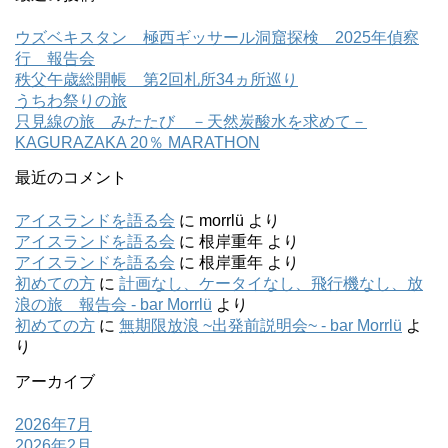
ウズベキスタン 極西ギッサール洞窟探検 2025年偵察
行 報告会
秩父午歳総開帳 第2回札所34ヵ所巡り
うちわ祭りの旅
只見線の旅 みたたび －天然炭酸水を求めて－
KAGURAZAKA 20％ MARATHON
最近のコメント
アイスランドを語る会
に
morrlü
より
アイスランドを語る会
に
根岸重年
より
アイスランドを語る会
に
根岸重年
より
初めての方
に
計画なし、ケータイなし、飛行機なし、放
浪の旅 報告会 - bar Morrlü
より
初めての方
に
無期限放浪 ~出発前説明会~ - bar Morrlü
よ
り
アーカイブ
2026年7月
2026年2月