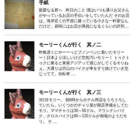
手紙
親愛なる君へ 昨日のこと 僕はいつも通りお父さん
がやっているお店の手伝いをしていたんだ そのお店
は、海岸近くの平原に建っている小さな一軒家なん
だけど、昼時にはお店が満員になるくらいの評判 …
モーリーくんが行く 其ノ二
昨晩遅くにやーーっとプノンペンに着いたモリー
ー！日本より涼しいけど空気汚いモリー！ トゥクト
ゥクに乗ると東南アジアって感じがしてくるモリね
ぇ。大通りは沢山のバイクが車をすり抜けていき交
じってて、自転車 …
モーリーくんが行く 其ノ三
3日目モリー。 朝6時からホテル周辺をうろうろし
ていたら、いくつかのチャリ屋が開店準備をしてた
モリ。ママチャリは30～50ドル、マウンテンバイ
ク、クロスバイクは80～120ドルが相場のようだモ
リ。 そ …