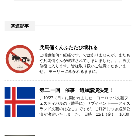
関連記事
兵馬俑くんふたたび壊れる
ご機嫌如何？紅緒です。ではありませんが、またも
や兵馬俑くんが破壊されてしまいました。。。再度
修復に入ります。皆様取り扱いご注意くださいま
せ。 モーリーに牽かれるままに。
第二.一回 催事 追加講演決定！
、10/27（日）に開かれました「ヨーロッパ文芸フ
ェスティバルの（勝手に）サブイベント――‏アイス
ランド文芸のはなし」ですが、ご好評につき追加公
演が決定いたしました。 日時 11/1（金） 18:30
…