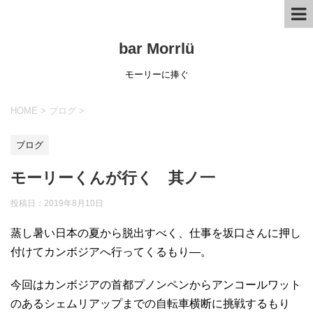
bar Morrlü
モーリーに捧ぐ
HOME
>
ブログ
>
ブログ
モーリーくんが行く 其ノ一
投稿日：
2019年8月10日
蒸し暑い日本の夏から脱出すべく、仕事を坂口さんに押し
付けてカンボジアへ行ってくるもり―。
今回はカンボジアの首都プノンペンからアンコールワット
のあるシェムリアップまでの自転車横断に挑戦するもり