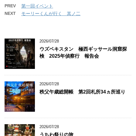
PREV
第一回イベント
NEXT
モーリーくんが行く 其ノ二
2026/07/28
ウズベキスタン 極西ギッサール洞窟探
検 2025年偵察行 報告会
2026/07/28
秩父午歳総開帳 第2回札所34ヵ所巡り
2026/07/28
うちわ祭りの旅