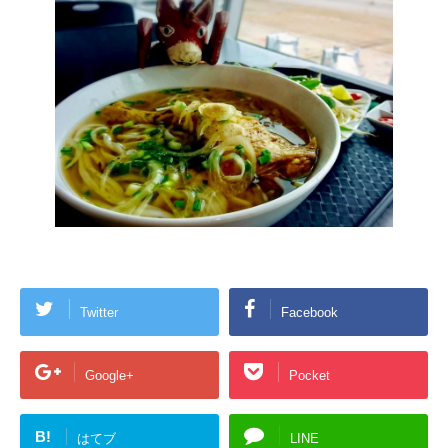
Twitter
Facebook
Google+
Pocket
B!
はてブ
LINE